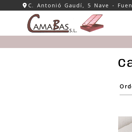
C. Antonió Gaudí, 5 Nave -
Fue
C
Ord