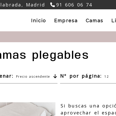
nlabrada,
Madrid
91 606 06 74
Inicio
Empresa
Camas
L
amas plegables
enar:
Nº por página:
Precio ascendente
12
Si buscas una opci
aprovechar el espa